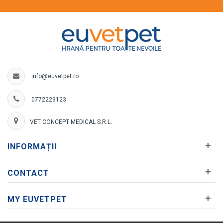
info@euvetpet.ro
0772223123
VET CONCEPT MEDICAL S.R.L.
+
INFORMAȚII
+
CONTACT
+
MY EUVETPET