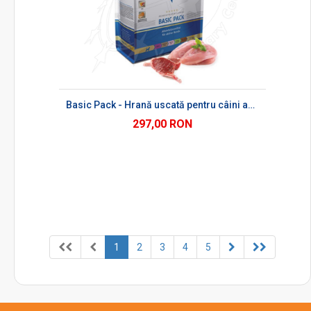
Basic Pack - Hrană uscată pentru câini adulți
297,00 RON
1
2
3
4
5