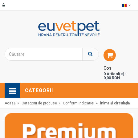
Cos
0 Articol(e) :
0,00 RON
CATEGORII
»
»
»
Acasă
Categorii de produse
Conform indicației
inima și circulația