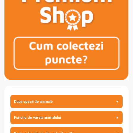
Dupa specii de animale
▼
câine
Funcție de vârsta animalului
▼
pisică