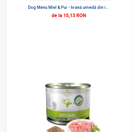
Dog Menu Miel & Pui - hrană umedă din inimă de miel și carne de pui pentru câini
de la 15,13 RON