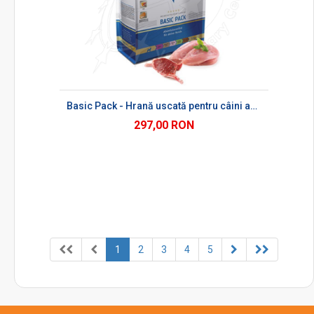
Basic Pack - Hrană uscată pentru câini adulți
297,00 RON
1
2
3
4
5