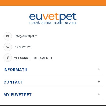
info@euvetpet.ro
0772223123
VET CONCEPT MEDICAL S.R.L.
+
INFORMAȚII
+
CONTACT
+
MY EUVETPET