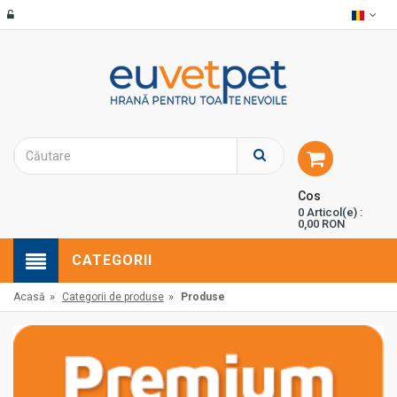
Cos
0 Articol(e) :
0,00 RON
CATEGORII
»
»
Acasă
Categorii de produse
Produse