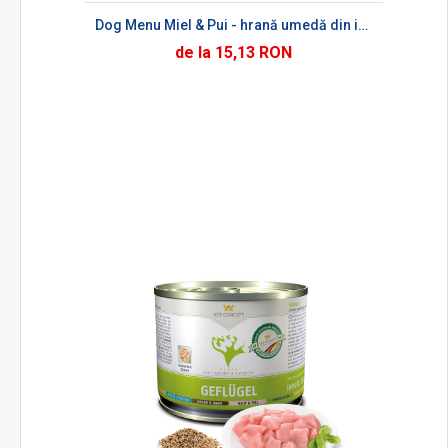
Dog Menu Miel & Pui - hrană umedă din inimă de miel și carne de pui pentru câini
de la 15,13 RON