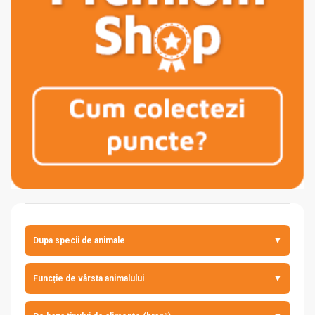
Dupa specii de animale
▼
câine
Funcție de vârsta animalului
▼
pisică